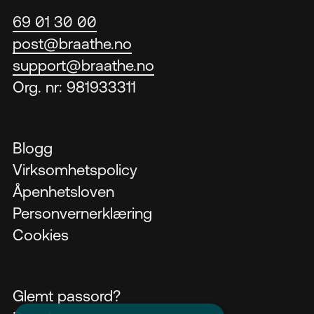
69 01 30 00
post@braathe.no
support@braathe.no
Org. nr: 981933311
Blogg
Virksomhetspolicy
Åpenhetsloven
Personvernerklæring
Cookies
Glemt passord?