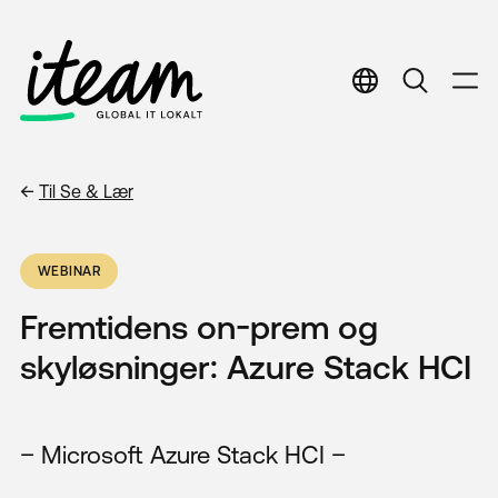
English
English
Norwegian
Norwegian
←
Til Se & Lær
WEBINAR
Fremtidens on-prem og
skyløsninger: Azure Stack HCI
– Microsoft Azure Stack HCI –