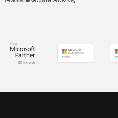
webinaret når det passer best for deg.
Suksesshistorier
Se & Lær
Om oss
Bærekraftig IT
Blogg
Kontakt