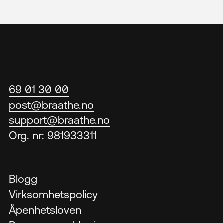
Bærekraftig IT
Blogg
Kontakt
69 01 30 00
post@braathe.no
support@braathe.no
Org. nr: 981933311
Blogg
Virksomhetspolicy
Åpenhetsloven