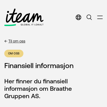
English
English
Norwegian
Norwegian
←
Til
om oss
OM OSS
Finansiell informasjon
Her finner du finansiell
informasjon om Braathe
Gruppen AS.