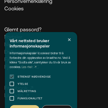
Personvernerklæring
Cookies
Glemt passord?
Portaler
×
Vårt nettsted bruker
Nedlastinger
informasjonskapsler
Driftsmeldinger
Informasjonskapsler (cookies) bidrar til å
forbedre din opplevelse av braathe.no. Ved å
Fjernhjelp WIN
klikke "Godta alle", samtykker du til vår bruk av
Fjernhjelp MAC
cookies.
Les mer
STRENGT NØDVENDIGE
YTELSE
Facebook
MÅLRETTING
LinkedIn
FUNKSJONALITET