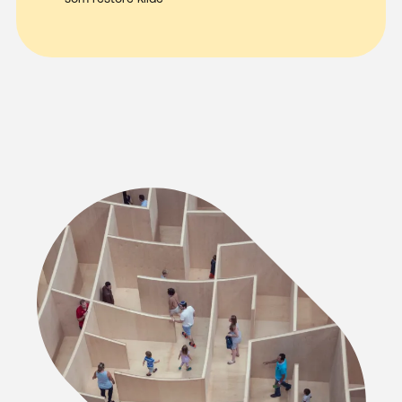
Next
Kundesenter
Fjernhjelp WIN
Fjernhjelp MAC
Suksesshistorier
Se & Lær
Om oss