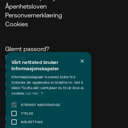
Åpenhetsloven
Personvernerklæring
Cookies
Glemt passord?
Portaler
×
Vårt nettsted bruker
Nedlastinger
informasjonskapsler
Driftsmeldinger
Informasjonskapsler (cookies) bidrar til å
forbedre din opplevelse av braathe.no. Ved å
Fjernhjelp WIN
klikke "Godta alle", samtykker du til vår bruk av
Fjernhjelp MAC
cookies.
Les mer
STRENGT NØDVENDIGE
YTELSE
Facebook
MÅLRETTING
LinkedIn