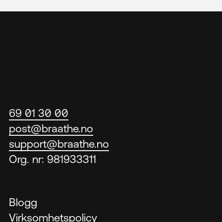
69 01 30 00
post@braathe.no
support@braathe.no
Org. nr: 981933311
Blogg
Virksomhetspolicy