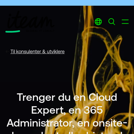
English
Norwegian
←
Til
konsulenter & utviklere
Trenger du en Cloud
Expert, en 365
Administrator, en onsite-