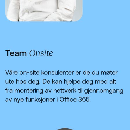
Fjernhjelp WIN
Fjernhjelp MAC
Suksesshistorier
Team
Onsite
Se & Lær
Om oss
Våre on-site konsulenter er de du møter
ute hos deg. De kan hjelpe deg med alt
Bærekraftig IT
fra montering av nettverk til gjennomgang
Blogg
av nye funksjoner i Office 365.
Kontakt