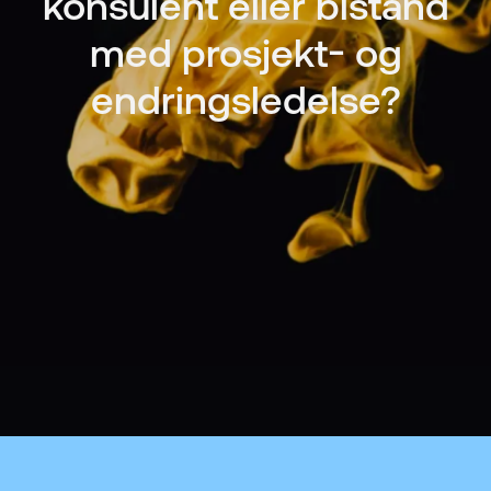
konsulent eller bistand
med prosjekt- og
endringsledelse?