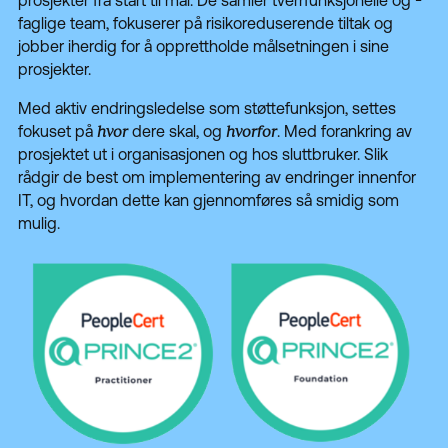
prosjekter fra start til mål. De samler tverrfunksjonelle og -
faglige team, fokuserer på risikoreduserende tiltak og
jobber iherdig for å opprettholde målsetningen i sine
prosjekter.
Med aktiv endringsledelse som støttefunksjon, settes
fokuset på
hvor
dere skal, og
hvorfor
. Med forankring av
prosjektet ut i organisasjonen og hos sluttbruker. Slik
rådgir de best om implementering av endringer innenfor
IT, og hvordan dette kan gjennomføres så smidig som
mulig.