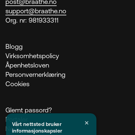
post@braathe.no
support@braathe.no
Org. nr: 981933311
Blogg
Virksomhetspolicy
Åpenhetsloven
Personvernerklæring
Cookies
Glemt passord?
Portaler
×
Vårt nettsted bruker
Nedlastinger
informasjonskapsler