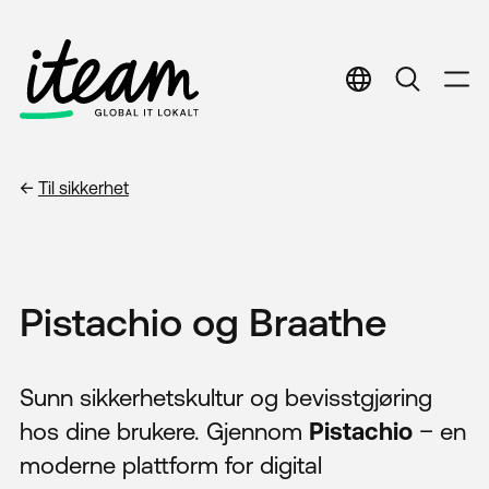
English
English
Norwegian
Norwegian
←
Til
sikkerhet
Pistachio og Braathe
Sunn sikkerhetskultur og bevisstgjøring
hos dine brukere. Gjennom
Pistachio
– en
moderne plattform for digital