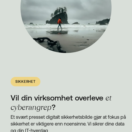
Fjernhjelp MAC
Suksesshistorier
Se & Lær
Om oss
Bærekraftig IT
SIKKERHET
Blogg
Vil din virksomhet overleve
et
Kontakt
cyberangrep
?
Et svært presset digitalt sikkerhetsbilde gjør at fokus på
sikkerhet er viktigere enn noensinne. Vi sikrer dine data
og din IT-hverdag