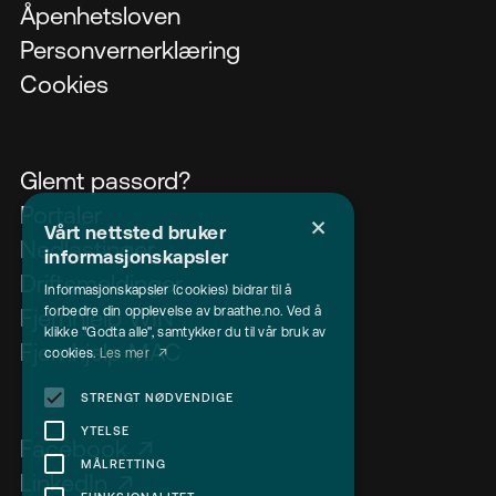
Åpenhetsloven
Personvernerklæring
Cookies
Glemt passord?
Portaler
×
Vårt nettsted bruker
Nedlastinger
informasjonskapsler
Driftsmeldinger
Informasjonskapsler (cookies) bidrar til å
forbedre din opplevelse av braathe.no. Ved å
Fjernhjelp WIN
klikke "Godta alle", samtykker du til vår bruk av
Fjernhjelp MAC
cookies.
Les mer
STRENGT NØDVENDIGE
YTELSE
Facebook
MÅLRETTING
LinkedIn