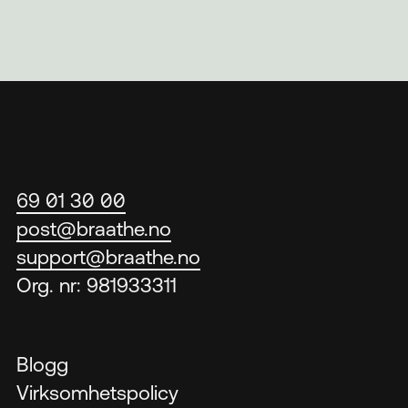
69 01 30 00
post@braathe.no
support@braathe.no
Org. nr: 981933311
Blogg
Virksomhetspolicy