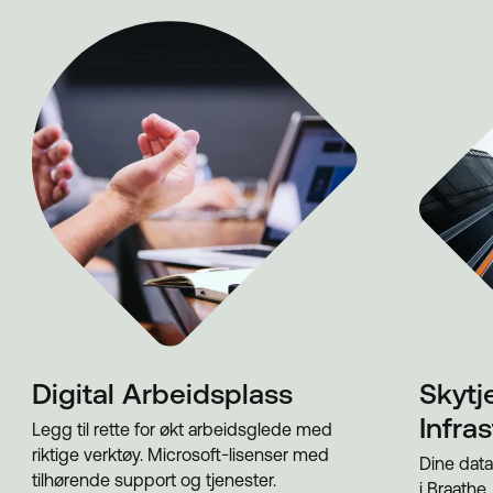
Digital Arbeidsplass
Skytj
Infra
Legg til rette for økt arbeidsglede med
riktige verktøy. Microsoft-lisenser med
Dine data
tilhørende support og tjenester.
i Braathe,