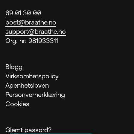
69 01 30 00
post@braathe.no
support@braathe.no
Org. nr: 981933311
Blogg
Virksomhetspolicy
Åpenhetsloven
Personvernerklæring
Cookies
Glemt passord?