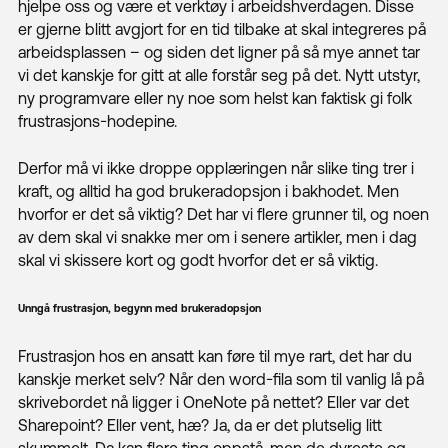
hjelpe oss og være et verktøy i arbeidshverdagen. Disse
er gjerne blitt avgjort for en tid tilbake at skal integreres på
arbeidsplassen – og siden det ligner på så mye annet tar
vi det kanskje for gitt at alle forstår seg på det. Nytt utstyr,
ny programvare eller ny noe som helst kan faktisk gi folk
frustrasjons-hodepine.
Derfor må vi ikke droppe opplæringen når slike ting trer i
kraft, og alltid ha god brukeradopsjon i bakhodet. Men
hvorfor er det så viktig? Det har vi flere grunner til, og noen
Next
av dem skal vi snakke mer om i senere artikler, men i dag
skal vi skissere kort og godt hvorfor det er så viktig.
Kundesenter
Unngå frustrasjon, begynn med brukeradopsjon
Frustrasjon hos en ansatt kan føre til mye rart, det har du
Fjernhjelp WIN
kanskje merket selv? Når den word-fila som til vanlig lå på
skrivebordet nå ligger i OneNote på nettet? Eller var det
Fjernhjelp MAC
Sharepoint? Eller vent, hæ? Ja, da er det plutselig litt
skummelt. Da kan flere ting oppstå, men de dyreste og