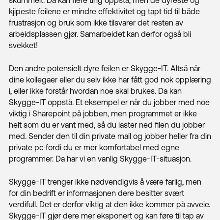
Suksesshistorier
kjipeste feilene er mindre effektivitet og tapt tid til både
frustrasjon og bruk som ikke tilsvarer det resten av
arbeidsplassen gjør. Samarbeidet kan derfor også bli
Se & Lær
svekket!
Om oss
Den andre potensielt dyre feilen er Skygge-IT. Altså når
dine kollegaer eller du selv ikke har fått god nok opplæring
Bærekraftig IT
i, eller ikke forstår hvordan noe skal brukes. Da kan
Skygge-IT oppstå. Et eksempel er når du jobber med noe
Blogg
viktig i Sharepoint på jobben, men programmet er ikke
helt som du er vant med, så du laster ned filen du jobber
Kontakt
med. Sender den til din private mail og jobber heller fra din
private pc fordi du er mer komfortabel med egne
programmer. Da har vi en vanlig Skygge-IT-situasjon.
Skygge-IT trenger ikke nødvendigvis å være farlig, men
for din bedrift er informasjonen dere besitter svært
verdifull. Det er derfor viktig at den ikke kommer på avveie.
Skygge-IT gjør dere mer eksponert og kan føre til tap av