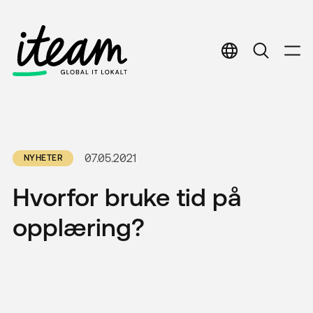
English
English
Norwegian
Norwegian
07.05.2021
NYHETER
Hvorfor bruke tid på
opplæring?