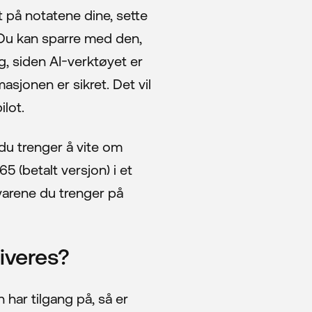
 på notatene dine, sette
 Du kan sparre med den,
g, siden AI-verktøyet er
asjonen er sikret. Det vil
ilot.
du trenger å vite om
5 (betalt versjon) i et
varene du trenger på
Kundesenter
Fjernhjelp WIN
iveres?
Fjernhjelp MAC
n har tilgang på, så er