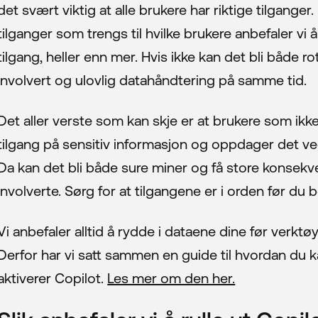
det svært viktig at alle brukere har riktige tilganger.
tilganger som trengs til hvilke brukere anbefaler vi
tilgang, heller enn mer. Hvis ikke kan det bli både 
involvert og ulovlig datahåndtering på samme tid.
Det aller verste som kan skje er at brukere som ikke 
rmasjon
tilgang på sensitiv informasjon og oppdager det ved 
Da kan det bli både sure miner og få store konsek
tviklere
involverte. Sørg for at tilgangene er i orden før du 
Vi anbefaler alltid å rydde i dataene dine før verktø
r
Derfor har vi satt sammen en guide til hvordan du 
aktiverer Copilot.
Les mer om den her.