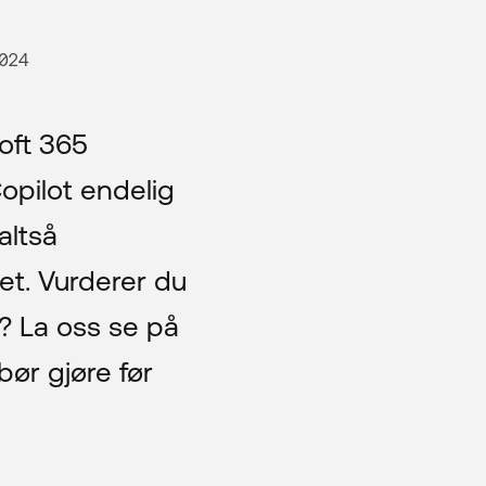
2024
soft 365
Copilot endelig
altså
et. Vurderer du
k? La oss se på
bør gjøre før