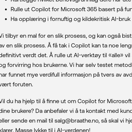
Rulle ut Copilot for Microsoft 365 basert på fu
Ha opplæring i fornuftig og kildekritisk AI-bruk
Vi tilbyr en mal for en slik prosess, og kan også bi
av en slik prosess. Å få tak i Copilot kan ta noe leng
definitivt verdt det. Å rulle ut AI-verktøy til «alle» 
og forvirring hos brukerne. Vi har selv testet meto
har funnet mye verdifull informasjon på tvers av avde
vært foruten.
Vil du ha hjelp til å finne ut om Copilot for Microso
dine brukere? Da anbefaler vi å ta kontakt med kun
eller sende en mail til salg@braathe.no, så skal vi hj
klarer. Masse lykke til i AI-verdenen!