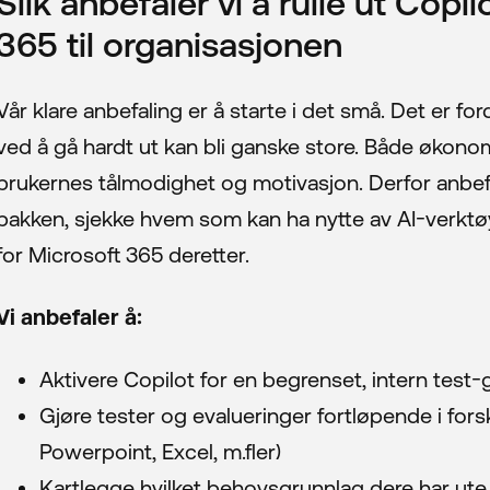
Slik anbefaler vi å rulle ut Copil
365 til organisasjonen
Vår klare anbefaling er å starte i det små. Det er for
ved å gå hardt ut kan bli ganske store. Både økono
brukernes tålmodighet og motivasjon. Derfor anbefale
bakken, sjekke hvem som kan ha nytte av AI-verktø
for Microsoft 365 deretter.
Vi anbefaler å:
Aktivere Copilot for en begrenset, intern test
Gjøre tester og evalueringer fortløpende i fors
Powerpoint, Excel, m.fler)
Kartlegge hvilket behovsgrunnlag dere har ute