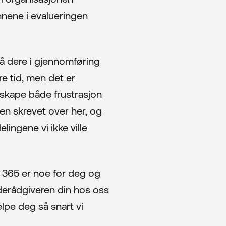
nnene i evalueringen
stå dere i gjennomføring
re tid, men det er
vil skape både frustrasjon
den skrevet over her, og
lingene vi ikke ville
ft 365 er noe for deg og
derådgiveren din hos oss
elpe deg så snart vi