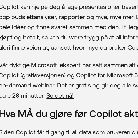
Copilot kan hjelpe deg å lage presentasjoner basert
opp budsjettanalyser, rapporter og mye, mye mer.
dele idéer og finne svaret sammen med den. I tilleg
kjøpt og betalt, så kan du være trygg på at all inform
aldri finne veien ut, uansett hvor mye du bruker Cop
Vår dyktige Microsoft-ekspert har satt sammen alt 
Copilot (gratisversjonen) og Copilot for Microsoft 36
lass
on-demand webinar. Det er gratis og gir deg alle s
bare 20 minutter.
Se det nå!
nfrastruktur
Hva MÅ du gjøre før Copilot akt
Siden Copilot får tilgang til all data som brukeren di