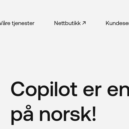
Våre tjenester
Nettbutikk
Kundese
Våre tjenester
Nettbutikk
Kundese
Copilot er e
på norsk!