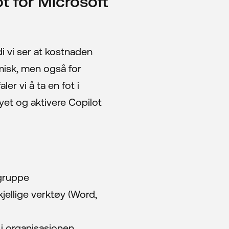
ot for Microsoft
di vi ser at kostnaden
misk, men også for
r vi å ta en fot i
yet og aktivere Copilot
-gruppe
kjellige verktøy (Word,
 i organisasjonen