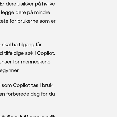
Suksesshistorier
 Er dere usikker på hvilke
 å legge dere på mindre
Se & Lær
rotete for brukerne som er
Om oss
skal ha tilgang får
tilfeldige søk i Copilot.
Bærekraftig IT
venser for menneskene
begynner.
Blogg
y som Copilot tas i bruk.
kan forberede deg før du
Kontakt